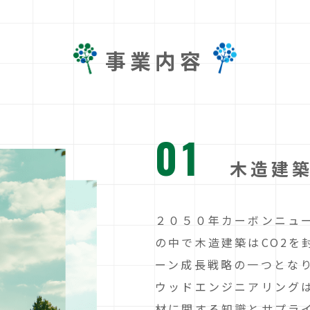
事業内容
01
木造建
２０５０年カーボンニュ
の中で木造建築はCO2を
ーン成長戦略の一つとな
ウッドエンジニアリング
材に関する知識とサプラ